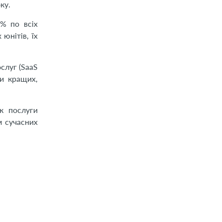
ку.
% по всіх
юнітів, їх
слуг (SaaS
ки кращих,
к послуги
м сучасних