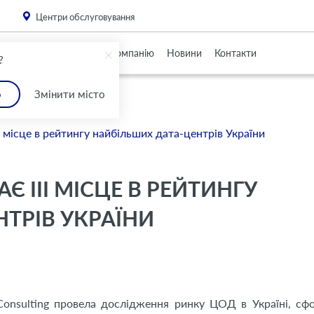
. Please
install this critical browser update
.
Центри обслуговування
Партнерам
Про Компанію
Новини
Контакти
?
о
Змінити місто
 місце в рейтингу найбільших дата-центрів України
Є III МІСЦЕ В РЕЙТИНГУ
ТРІВ УКРАЇНИ
 Consulting провела дослідження ринку ЦОД в Україні, с