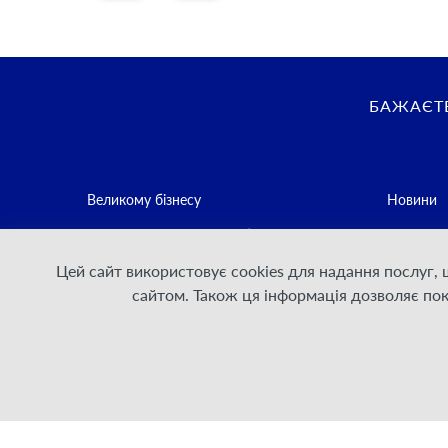
БАЖАЄТЕ
Великому бізнесу
Новини
Середньому та малому бізнесу
Контакти
Цей сайт використовує cookies для надання послуг,
Постачальникам послуг зв'язку
Політика
сайтом. Також ця інформація дозволяє по
Для Дому
Умови на
Договірн
Інформаці
стейкхол