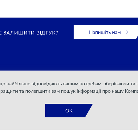
Напишіть нам
 ЗАЛИШИТИ ВІДГУК?
 що найбільше відповідають вашим потребам, зберігаючи т
 конфіденційності
кращити та полегшити вам пошук інформації про нашу Компа
дання послуг
а документація
OK
я для акціонерів та
дерів