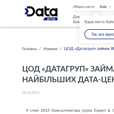
An important update (Chrome 143) is available for your browser
Оберіть місто:
Київ
Для
Для
Ваше місто Київ
Бізнесу
Дому
Так, все вірн
/
/
ЦОД «Датагруп» займає III
Головна
Новини
ЦОД «ДАТАГРУП» ЗАЙМА
НАЙБІЛЬШИХ ДАТА-ЦЕН
06.02.2015
У січні 2015 Консалтингова група Expert &