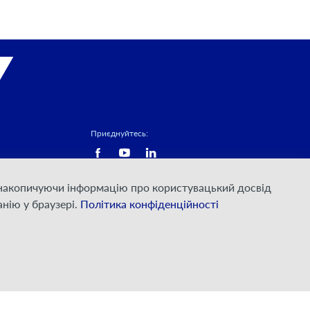
Приєднуйтесь:
а накопичуючи інформацію про користувацький досвід
нію у браузері.
Політика конфіденційності
© ПрАТ "ДАТАГРУП", 2000 — 2026
Розроблено
VIS-A-VIS