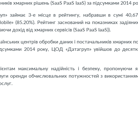
ників хмарних рішень (SaaS PaaS IaaS) за підсумками 2014 ро
п» займає 3-е місце в рейтингу, набравши в сумі 40,67
ile» (85.20%). Рейтинг заснований на показниках задіяних 
чи дохід від хмарних сервісів (SaaS PaaS IaaS)).
аїнських центрів обробки даних і постачальників хмарних по
 підсумками 2014 року, ЦОД «Датагруп» увійшов до десят
лієнтам максимальну надійність і безпеку, пропонуючи я
слуги оренди обчислювальних потужностей з використання
ослуг.