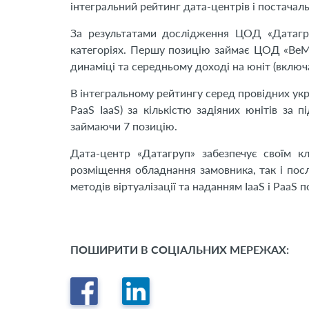
інтегральний рейтинг дата-центрів і постачаль
За результатами дослідження ЦОД «Датагру
категоріях. Першу позицію займає ЦОД «BeMob
динаміці та середньому доході на юніт (включаю
В інтегральному рейтингу серед провідних укр
PaaS IaaS) за кількістю задіяних юнітів за
займаючи 7 позицію.
Дата-центр «Датагруп» забезпечує своїм к
розміщення обладнання замовника, так і по
методів віртуалізації та наданням IaaS і PaaS п
ПОШИРИТИ В СОЦІАЛЬНИХ МЕРЕЖАХ: