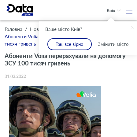
Київ
/
/
Головна
Новини
Ваше місто Київ?
Абоненти Volia перерахували на допомогу ЗСУ 100
тисяч гривень
Так, все вірно
Змінити місто
Абоненти Volia перерахували на допомогу
ЗСУ 100 тисяч гривень
31.03.2022