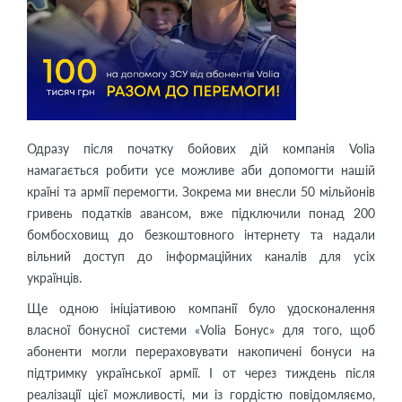
Одразу після початку бойових дій компанія Volia
намагається робити усе можливе аби допомогти нашій
країні та армії перемогти. Зокрема ми внесли 50 мільйонів
гривень податків авансом, вже підключили понад 200
бомбосховищ до безкоштовного інтернету та надали
вільний доступ до інформаційних каналів для усіх
українців.
Ще одною ініціативою компанії було удосконалення
власної бонусної системи «Volia Бонус» для того, щоб
абоненти могли перераховувати накопичені бонуси на
підтримку української армії. І от через тиждень після
реалізації цієї можливості, ми із гордістю повідомляємо,