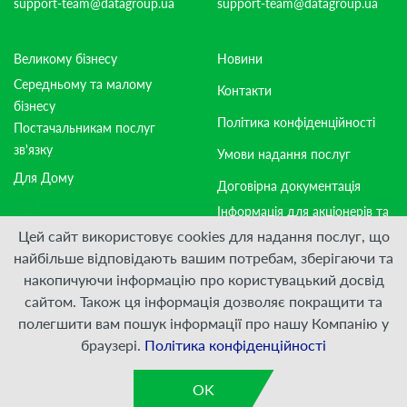
support-team@datagroup.ua
support-team@datagroup.ua
Великому бізнесу
Новини
Середньому та малому
Контакти
бізнесу
Політика конфіденційності
Постачальникам послуг
зв'язку
Умови надання послуг
Для Дому
Договірна документація
Інформація для акціонерів та
стейкхолдерів
Цей сайт використовує cookies для надання послуг, що
найбільше відповідають вашим потребам, зберігаючи та
накопичуючи інформацію про користувацький досвід
Приєднуйтесь:
сайтом. Також ця інформація дозволяє покращити та
полегшити вам пошук інформації про нашу Компанію у
© ПрАТ "ДАТАГРУП", 2000 — 2026
браузері.
Політика конфіденційності
Розроблено
VIS-A-VIS
OK