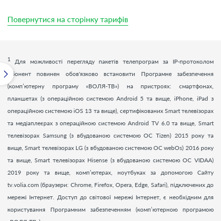
Повернутися на сторінку тарифів
1
Для можливості перегляду пакетів телепрограм за ІР-протоколом
Абонент повинен обов'язково встановити Програмне забезпечення
(комп’ютерну програму «ВОЛЯ-ТВ») на пристроях: смартфонах,
планшетах (з операційною системою Android 5 та вище, iPhone, iPad з
операційною системою iOS 13 та вище), сертифікованих Smart телевізорах
та медіаплеєрах з операційною системою Android TV 6.0 та вище, Smart
телевізорах Samsung (з вбудованою системою ОС Tizen) 2015 року та
вище, Smart телевізорах LG (з вбудованою системою ОС webOs) 2016 року
та вище, Smart телевізорах Hisense (з вбудованою системою ОС VIDAA)
2019 року та вище, комп’ютерах, ноутбуках за допомогою Сайту
tv.volia.com (браузери: Chrome, Firefox, Opera, Edge, Safari), підключених до
мережі Інтернет. Доступ до світової мережі Інтернет, є необхідним для
користування Програмним забезпеченням (комп’ютерною програмою