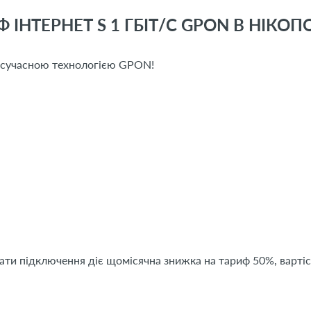
ІНТЕРНЕТ S 1 ГБІТ/С GPON В НІКОП
з сучасною технологією GPON!
дати підключення діє щомісячна знижка на тариф 50%, вартіс