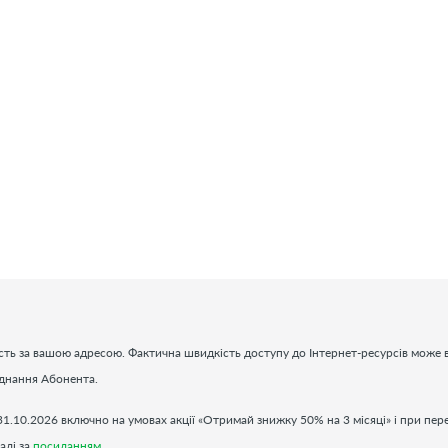
ть за вашою адресою. Фактична швидкість доступу до Інтернет-ресурсів може в
аднання Абонента.
31.10.2026 включно на умовах акції «Отримай знижку 50% на 3 місяці» і при пер
алі за
посиланням
.