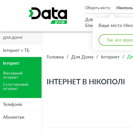
An important update (Chrome 143) is available for your browser
Оберіть місто:
Нікополь
Для
Для
Ваше місто Нік
Бізнесу
Дому
ДЛЯ ДОМУ
Так, все вірн
Інтернет + ТБ
/
/
/
Де
Головна
Для Дому
Інтернет
Інтернет
Фіксований
інтернет
ІНТЕРНЕТ В НІКОПОЛІ
Супутниковий
інтернет
Телефонія
Абонентам