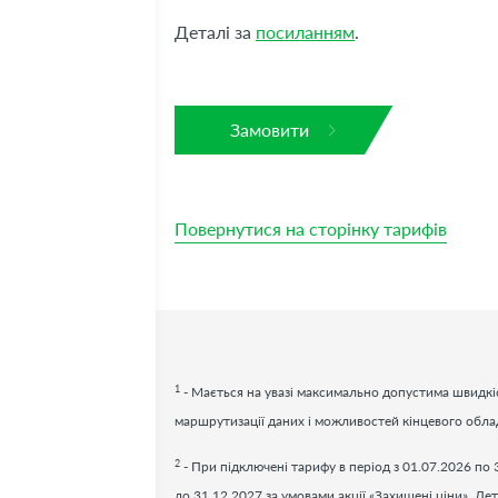
Деталі за
посиланням
.
Замовити
Повернутися на сторінку тарифів
1
- Мається на увазі максимально допустима швидкіс
маршрутизації даних і можливостей кінцевого обл
2
- При підключені тарифу в період з 01.07.2026 по 
до 31.12.2027 за умовами акції «Захищені ціни». Дет