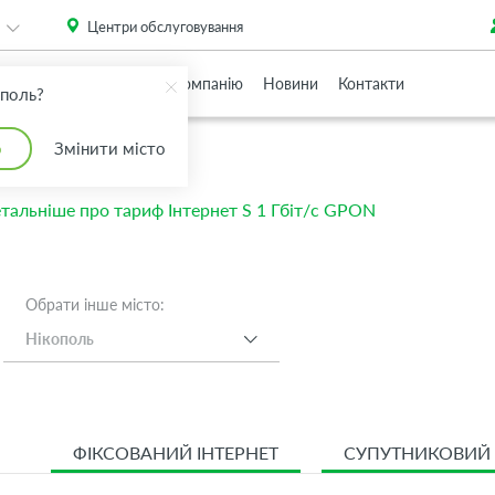
. Please
install this critical browser update
.
Центри обслуговування
Партнерам
Про Компанію
Новини
Контакти
ополь?
о
Змінити місто
тальніше про тариф Інтернет S 1 Гбіт/с GPON
Обрати інше місто:
Нікополь
ФІКСОВАНИЙ ІНТЕРНЕТ
СУПУТНИКОВИЙ 