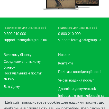
Підключення для Фізичних осіб
Підтримка для Фізичних осіб
0 800 210 000
0 800 210 000
support-team@datagroup.ua
support-team@datagroup.ua
Великому бізнесу
Новини
Середньому та малому
Контакти
бізнесу
Політика конфіденційності
Постачальникам послуг
зв'язку
Умови надання послуг
Для Дому
Договірна документація
Інформація для акціонерів та
стейкхолдерів
Цей сайт використовує cookies для надання послуг, що
найбільше відповідають вашим потребам, зберігаючи та