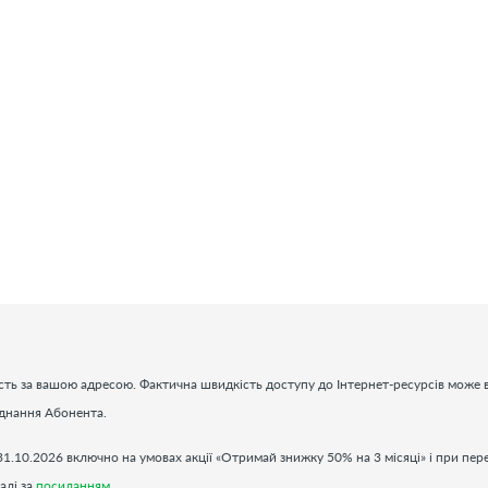
ть за вашою адресою. Фактична швидкість доступу до Інтернет-ресурсів може в
аднання Абонента.
31.10.2026 включно на умовах акції «Отримай знижку 50% на 3 місяці» і при пер
алі за
посиланням
.