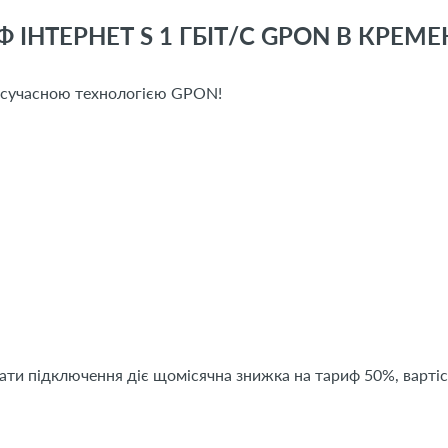
 ІНТЕРНЕТ S 1 ГБІТ/С GPON В КРЕМЕ
з сучасною технологією GPON!
дати підключення діє щомісячна знижка на тариф 50%, вартіс