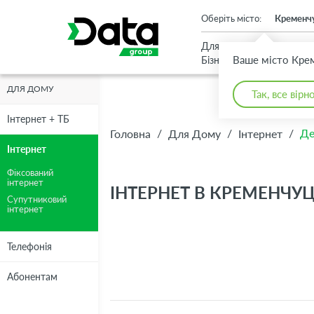
An important update (Chrome 143) is available for your browser
Оберіть місто:
Кременч
Для
Для
Ваше місто Кре
Бізнесу
Дому
ДЛЯ ДОМУ
Так, все вірн
Інтернет + ТБ
/
/
/
Де
Головна
Для Дому
Інтернет
Інтернет
Фіксований
інтернет
ІНТЕРНЕТ В КРЕМЕНЧУЦ
Супутниковий
інтернет
Телефонія
Абонентам