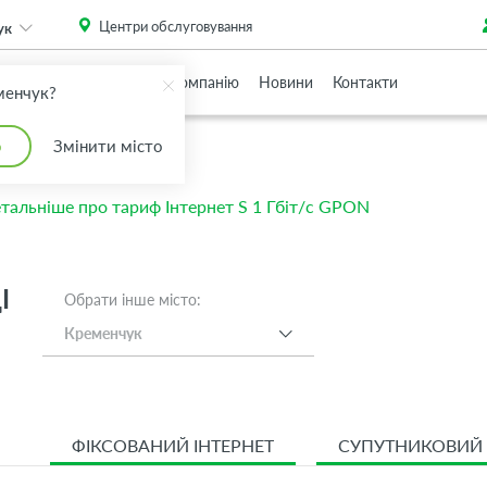
. Please
install this critical browser update
.
Центри обслуговування
ук
Партнерам
Про Компанію
Новини
Контакти
менчук?
о
Змінити місто
тальніше про тариф Інтернет S 1 Гбіт/с GPON
І
Обрати інше місто:
Кременчук
ФІКСОВАНИЙ ІНТЕРНЕТ
СУПУТНИКОВИЙ 