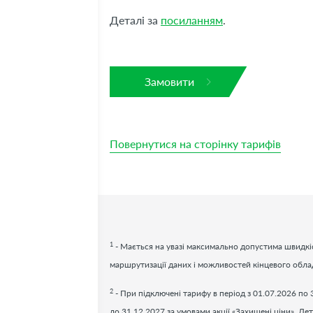
Деталі за
посиланням
.
Замовити
Повернутися на сторінку тарифів
1
- Мається на увазі максимально допустима швидкіс
маршрутизації даних і можливостей кінцевого обл
2
- При підключені тарифу в період з 01.07.2026 по 
до 31.12.2027 за умовами акції «Захищені ціни». Дет