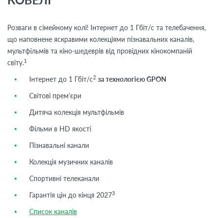
Розваги в сімейному колі! Інтернет до 1 Гбіт/с та телебачення,
що наповнене яскравими колекціями пізнавальних каналів,
мультфільмів та кіно-шедеврів від провідних кінокомпаній
1
світу.
2
Інтернет до 1 Гбіт/с
за технологією GPON
Світові прем’єри
Дитяча колекція мультфільмів
Фільми в HD якості
Пізнавальні канали
Колекція музичних каналів
Спортивні телеканали
3
Гарантія цін до кінця 2027
Список каналів