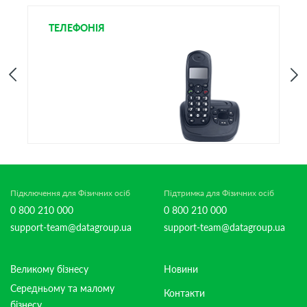
ТЕЛЕФОНІЯ
І
Підключення для Фізичних осіб
Підтримка для Фізичних осіб
0 800 210 000
0 800 210 000
support-team@datagroup.ua
support-team@datagroup.ua
Великому бізнесу
Новини
Середньому та малому
Контакти
бізнесу