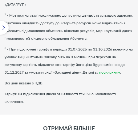
«ДАТАГРУП»
2
- Мається на увазі максимально допустима швидкість за вашою адресою.
Фактична швидкість доступу до Інтернет-ресурсів може відрізнятись і
залежить від можливих обмежень кінцевих ресурсів, маршрутизації даних
і можливостей кінцевого обладнання Абонента.
3
- При підключені тарифу в період з 01.07.2026 по 31.10.2026 включно на
умовах акції «Отримай знижку 50% на 3 місяці» і при переході на
регулярну вартість підключеного тарифу його ціна буде незмінною до
31.12.2027 за умовами акції «Захищені ціни». Деталі за
посиланням
.
Всі ціни вказані з ПДВ.
Тарифи на підключення дійсні за наявності технічної можливості
включення.
ОТРИМАЙ БІЛЬШЕ