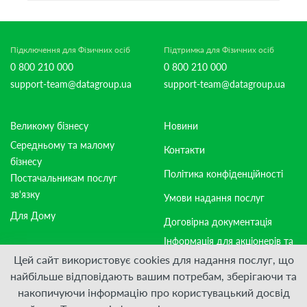
Підключення для Фізичних осіб
Підтримка для Фізичних осіб
0 800 210 000
0 800 210 000
support-team@datagroup.ua
support-team@datagroup.ua
Великому бізнесу
Новини
Середньому та малому
Контакти
бізнесу
Політика конфіденційності
Постачальникам послуг
зв'язку
Умови надання послуг
Для Дому
Договірна документація
Інформація для акціонерів та
стейкхолдерів
Цей сайт використовує cookies для надання послуг, що
найбільше відповідають вашим потребам, зберігаючи та
накопичуючи інформацію про користувацький досвід
Приєднуйтесь: