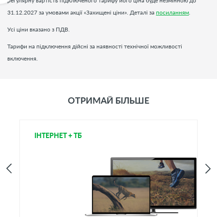
регулярну вартість підключеного тарифу його ціна буде незмінною до
31.12.2027 за умовами акції «Захищені ціни». Деталі за
посиланням
.
Усі ціни вказано з ПДВ.
Тарифи на підключення дійсні за наявності технічної можливості
включення.
ОТРИМАЙ БІЛЬШЕ
ІНТЕРНЕТ + ТБ
Т