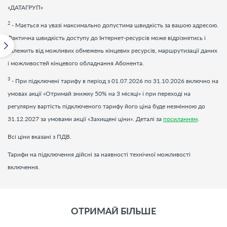
«ДАТАГРУП»
2
- Мається на увазі максимально допустима швидкість за вашою адресою.
Фактична швидкість доступу до Інтернет-ресурсів може відрізнятись і
залежить від можливих обмежень кінцевих ресурсів, маршрутизації даних
і можливостей кінцевого обладнання Абонента.
3
- При підключені тарифу в період з 01.07.2026 по 31.10.2026 включно на
умовах акції «Отримай знижку 50% на 3 місяці» і при переході на
регулярну вартість підключеного тарифу його ціна буде незмінною до
31.12.2027 за умовами акції «Захищені ціни». Деталі за
посиланням
.
Всі ціни вказані з ПДВ.
Тарифи на підключення дійсні за наявності технічної можливості
включення.
ОТРИМАЙ БІЛЬШЕ