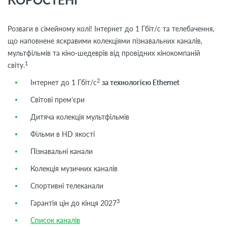
Розваги в сімейному колі! Інтернет до 1 Гбіт/с та телебачення,
що наповнене яскравими колекціями пізнавальних каналів,
мультфільмів та кіно-шедеврів від провідних кінокомпаній
1
світу.
2
Інтернет до 1 Гбіт/с
за технологією Ethernet
Світові прем’єри
Дитяча колекція мультфільмів
Фільми в HD якості
Пізнавальні канали
Колекція музичних каналів
Спортивні телеканали
3
Гарантія цін до кінця 2027
Список каналів