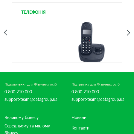
ТЕЛЕФОНІЯ
І
Підключення для Фізичних осіб
Підтримка для Фізичних осіб
0 800 210 000
0 800 210 000
support-team@datagroup.ua
support-team@datagroup.ua
Великому бізнесу
Новини
Середньому та малому
Контакти
бізнесу