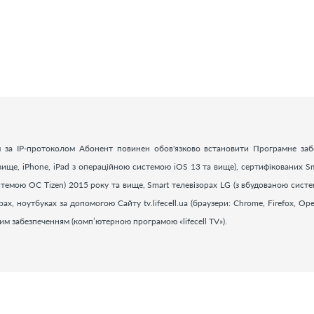
 за ІР-протоколом Абонент повинен обов'язково встановити Програмне заб
ище, iPhone, iPad з операційною системою iOS 13 та вище), сертифікованих Sm
стемою ОС Tizen) 2015 року та вище, Smart телевізорах LG (з вбудованою сист
 ноутбуках за допомогою Сайту tv.lifecell.ua (браузери: Chrome, Firefox, Oper
ним забезпеченням (комп’ютерною програмою «
lifecell
TV
»).