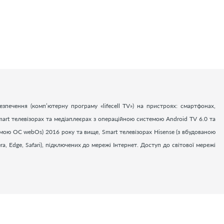
езпечення (комп’ютерну програму «
lifecell
TV
») на пристроях: смартфонах,
art телевізорах та медіаплеєрах з операційною системою Android TV 6.0 та
емою ОС webOs) 2016 року та вище, Smart телевізорах Hisense (з вбудованою
a, Edge, Safari), підключених до мережі Інтернет. Доступ до світової мережі