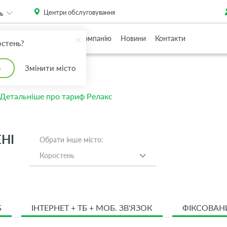
. Please
install this critical browser update
.
Центри обслуговування
ь
Партнерам
Про Компанію
Новини
Контакти
остень?
о
Змінити місто
Детальніше про тариф Релакс
НІ
Обрати інше місто:
Коростень
Б
ІНТЕРНЕТ + ТБ + МОБ. ЗВ'ЯЗОК
ФІКСОВАН