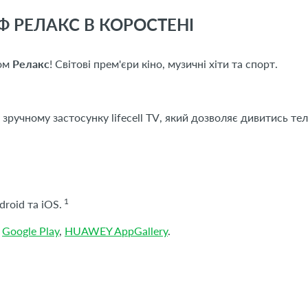
Ф РЕЛАКС В КОРОСТЕНІ
фом
Релакс
! Світові прем'єри кіно, музичні хіти та спорт.
у зручному застосунку
lifecell
TV
, який дозволяє дивитись тел
1
roid та iOS.
,
Google Play
,
HUAWEY AppGallery
.