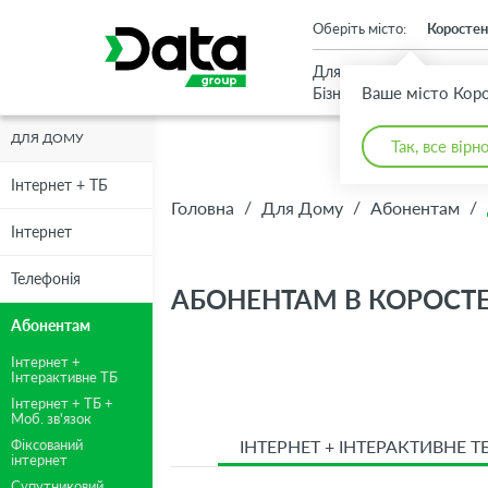
An important update (Chrome 143) is available for your browser
Оберіть місто:
Коростен
Для
Для
Ваше місто Кор
Бізнесу
Дому
ДЛЯ ДОМУ
Так, все вірн
Інтернет + ТБ
/
/
/
Головна
Для Дому
Абонентам
Інтернет
Телефонія
АБОНЕНТАМ В КОРОСТЕ
Абонентам
Інтернет +
Інтерактивне ТБ
Інтернет + ТБ +
Моб. зв'язок
ІНТЕРНЕТ + ІНТЕРАКТИВНЕ Т
Фіксований
інтернет
Супутниковий