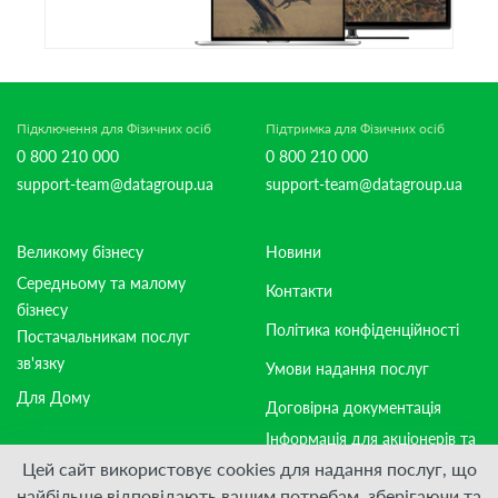
Підключення для Фізичних осіб
Підтримка для Фізичних осіб
0 800 210 000
0 800 210 000
support-team@datagroup.ua
support-team@datagroup.ua
Великому бізнесу
Новини
Середньому та малому
Контакти
бізнесу
Політика конфіденційності
Постачальникам послуг
зв'язку
Умови надання послуг
Для Дому
Договірна документація
Інформація для акціонерів та
стейкхолдерів
Цей сайт використовує cookies для надання послуг, що
найбільше відповідають вашим потребам, зберігаючи та