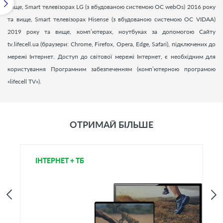
вище, Smart телевізорах LG (з вбудованою системою ОС webOs) 2016 року
та вище, Smart телевізорах Hisense (з вбудованою системою ОС VIDAA)
2019 року та вище, комп’ютерах, ноутбуках за допомогою Сайту
tv.lifecell.ua (браузери: Chrome, Firefox, Opera, Edge, Safari), підключених до
мережі Інтернет. Доступ до світової мережі Інтернет, є необхідним для
користування Програмним забезпеченням (комп’ютерною програмою
«
lifecell
TV
»).
ОТРИМАЙ БІЛЬШЕ
ІНТЕРНЕТ + ТБ
Т