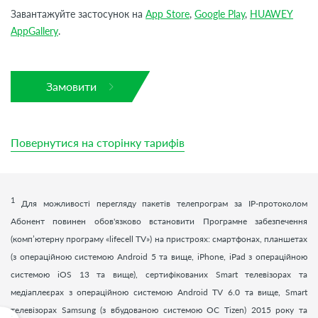
Завантажуйте застосунок на
App Store
,
Google Play
,
HUAWEY
AppGallery
.
Замовити
Повернутися на сторінку тарифів
1
Для можливості перегляду пакетів телепрограм за ІР-протоколом
Абонент повинен обов'язково встановити Програмне забезпечення
(комп’ютерну програму «
lifecell
TV
») на пристроях: смартфонах, планшетах
(з операційною системою Android 5 та вище, iPhone, iPad з операційною
системою iOS 13 та вище), сертифікованих Smart телевізорах та
медіаплеєрах з операційною системою Android TV 6.0 та вище, Smart
телевізорах Samsung (з вбудованою системою ОС Tizen) 2015 року та