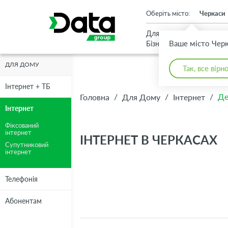
An important update (Chrome 143) is available for your browser
Оберіть місто:
Черкаси
Для
Для
Ваше місто Чер
Бізнесу
Дому
ДЛЯ ДОМУ
Так, все вірн
Інтернет + ТБ
/
/
/
Де
Головна
Для Дому
Інтернет
Інтернет
Фіксований
інтернет
ІНТЕРНЕТ В ЧЕРКАСАХ
Супутниковий
інтернет
Телефонія
Абонентам