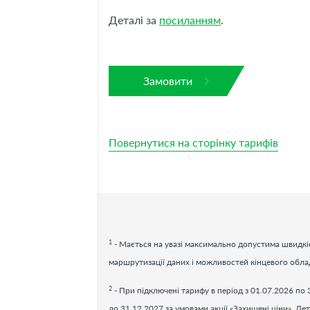
Деталі за
посиланням
.
Замовити
Повернутися на сторінку тарифів
1
- Мається на увазі максимально допустима швидкіс
маршрутизації даних і можливостей кінцевого обл
2
- При підключені тарифу в період з 01.07.2026 по 
до 31.12.2027 за умовами акції «Захищені ціни». Дет