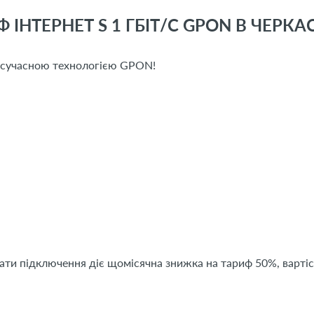
 ІНТЕРНЕТ S 1 ГБІТ/С GPON В ЧЕРКА
з сучасною технологією GPON!
дати підключення діє щомісячна знижка на тариф 50%, вартіс