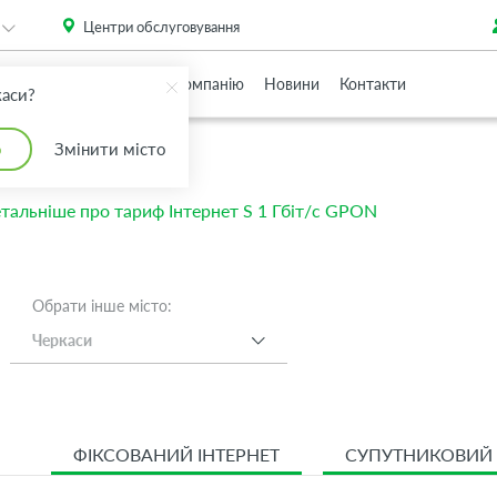
. Please
install this critical browser update
.
Центри обслуговування
Партнерам
Про Компанію
Новини
Контакти
каси?
о
Змінити місто
тальніше про тариф Інтернет S 1 Гбіт/с GPON
Обрати інше місто:
Черкаси
ФІКСОВАНИЙ ІНТЕРНЕТ
СУПУТНИКОВИЙ 