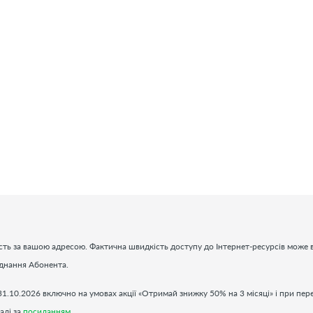
ть за вашою адресою. Фактична швидкість доступу до Інтернет-ресурсів може в
аднання Абонента.
31.10.2026 включно на умовах акції «Отримай знижку 50% на 3 місяці» і при пер
алі за
посиланням
.