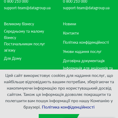
0 800 210 000
0 800 210 000
support-team@datagroup.ua
support-team@datagroup.ua
Великому бізнесу
Новини
Середньому та малому
Контакти
бізнесу
Політика конфіденційності
Постачальникам послуг
зв'язку
Умови надання послуг
Для Дому
Договірна документація
Інформація для акціонерів та
стейкхолдерів
Цей сайт використовує cookies для надання послуг, що
найбільше відповідають вашим потребам, зберігаючи та
накопичуючи інформацію про користувацький досвід
Приєднуйтесь:
сайтом. Також ця інформація дозволяє покращити та
полегшити вам пошук інформації про нашу Компанію у
© ПрАТ "ДАТАГРУП", 2000 — 2026
браузері.
Політика конфіденційності
Розроблено
VIS-A-VIS