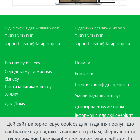
Підключення для Фізичних осіб
Підтримка для Фізичних осіб
0 800 210 000
0 800 210 000
support-team@datagroup.ua
support-team@datagroup.ua
Великому бізнесу
Новини
Середньому та малому
Контакти
бізнесу
Політика конфіденційності
Постачальникам послуг
зв'язку
Умови надання послуг
Для Дому
Договірна документація
Інформація для акціонерів та
стейкхолдерів
Цей сайт використовує cookies для надання послуг, що
найбільше відповідають вашим потребам, зберігаючи та
накопичуючи інформацію про користувацький досвід
Приєднуйтесь: