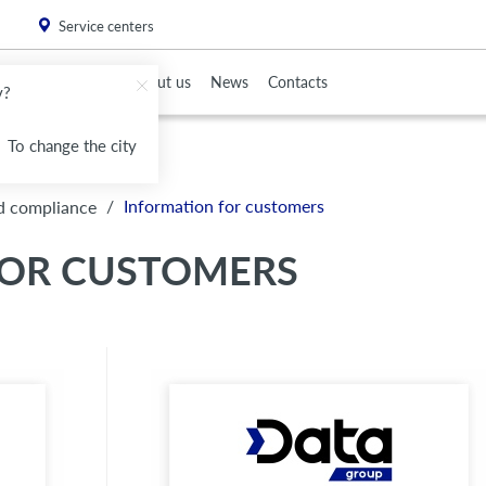
. Please
install this critical browser update
.
Service centers
To Partners
About us
News
Contacts
v?
To change the city
/
Information for customers
d compliance
FOR CUSTOMERS