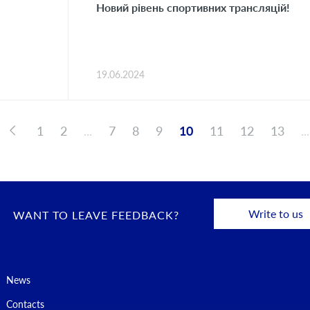
Новий рівень спортивних трансляцій!
19.06.2024
1
2
...
7
8
9
10
11
12
13
...
Write to us
WANT TO LEAVE FEEDBACK?
News
Contacts