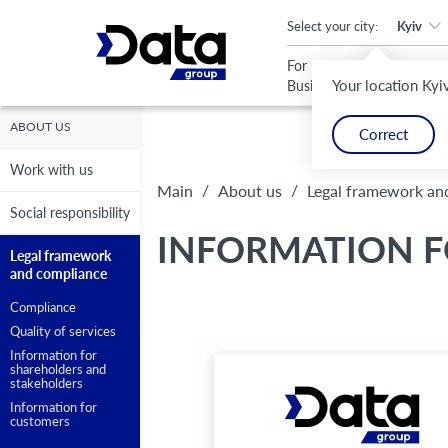
An important update (Chrome 143) is available for your browser
Select your city:
Kyiv
For
For
Your location Kyi
Business
Home
ABOUT US
Correct
Work with us
/
/
Main
About us
Legal framework an
Social responsibility
INFORMATION 
Legal framework
and compliance
Compliance
Quality of services
Information for
shareholders and
stakeholders
Information for
customers