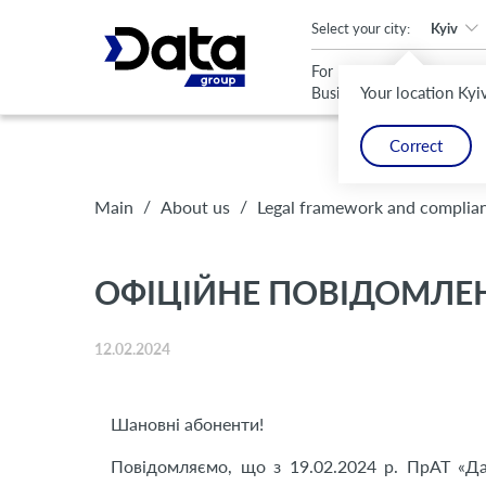
An important update (Chrome 143) is available for your browser
Select your city:
Kyiv
For
For
Your location Kyi
Business
Home
Correct
/
/
Main
About us
Legal framework and complia
ОФІЦІЙНЕ ПОВІДОМЛЕН
12.02.2024
Шановні абоненти!
Повідомляємо, що з 19.02.2024 р. ПрАТ «Да