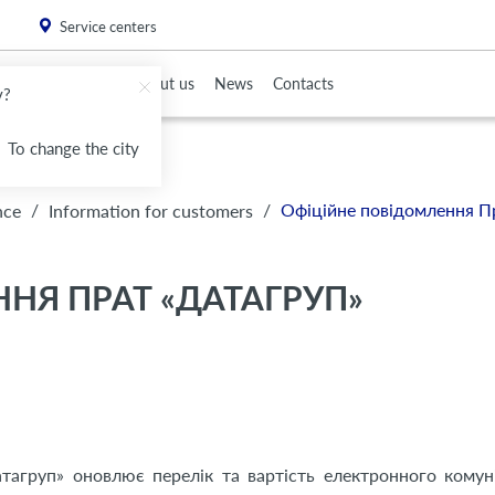
. Please
install this critical browser update
.
Service centers
To Partners
About us
News
Contacts
v?
To change the city
/
/
Офіційне повідомлення 
nce
Information for customers
НЯ ПРАТ «ДАТАГРУП»
тагруп» оновлює перелік та вартість електронного комун