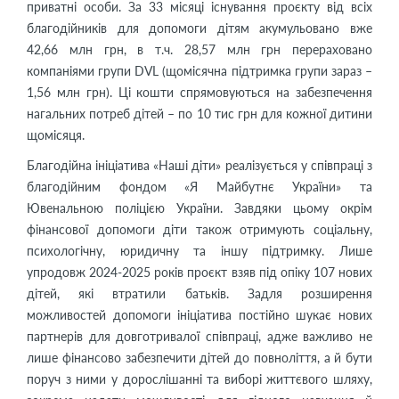
приватні особи. За 33 місяці існування проєкту від всіх
благодійників для допомоги дітям акумульовано вже
42,66 млн грн, в т.ч. 28,57 млн грн перераховано
компаніями групи DVL (щомісячна підтримка групи зараз –
1,56 млн грн). Ці кошти спрямовуються на забезпечення
нагальних потреб дітей – по 10 тис грн для кожної дитини
щомісяця.
Благодійна ініціатива «Наші діти» реалізується у співпраці з
благодійним фондом «Я Майбутнє України» та
Ювенальною поліцією України. Завдяки цьому окрім
фінансової допомоги діти також отримують соціальну,
психологічну, юридичну та іншу підтримку. Лише
упродовж 2024-2025 років проєкт взяв під опіку 107 нових
дітей, які втратили батьків. Задля розширення
можливостей допомоги ініціатива постійно шукає нових
партнерів для довготривалої співпраці, адже важливо не
лише фінансово забезпечити дітей до повноліття, а й бути
поруч з ними у дорослішанні та виборі життєвого шляху,