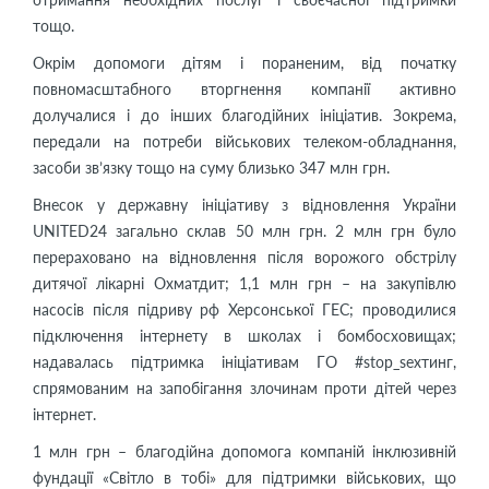
тощо.
Окрім допомоги дітям і пораненим, від початку
повномасштабного вторгнення компанії активно
долучалися і до інших благодійних ініціатив. Зокрема,
передали на потреби військових телеком-обладнання,
засоби зв’язку тощо на суму близько 347 млн грн.
Внесок у державну ініціативу з відновлення України
UNITED24 загально склав 50 млн грн. 2 млн грн було
перераховано на відновлення після ворожого обстрілу
дитячої лікарні Охматдит; 1,1 млн грн – на закупівлю
насосів після підриву рф Херсонської ГЕС; проводилися
підключення інтернету в школах і бомбосховищах;
надавалась підтримка ініціативам ГО #stop_sexтинг,
спрямованим на запобігання злочинам проти дітей через
інтернет.
1 млн грн – благодійна допомога компаній інклюзивній
фундації «Світло в тобі» для підтримки військових, що