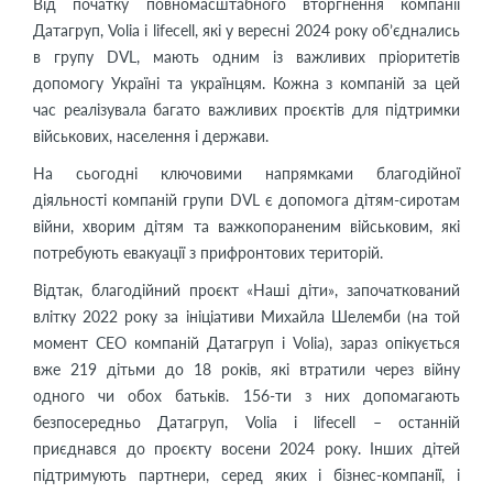
Від початку повномасштабного вторгнення компанії
Датагруп, Volia і lifecell, які у вересні 2024 року об’єднались
в групу DVL, мають одним із важливих пріоритетів
допомогу Україні та українцям. Кожна з компаній за цей
час реалізувала багато важливих проєктів для підтримки
військових, населення і держави.
На сьогодні ключовими напрямками благодійної
діяльності компаній групи DVL є допомога дітям-сиротам
війни, хворим дітям та важкопораненим військовим, які
потребують евакуації з прифронтових територій.
Відтак, благодійний проєкт «Наші діти», започаткований
влітку 2022 року за ініціативи Михайла Шелемби (на той
момент СЕО компаній Датагруп і Volia), зараз опікується
вже 219 дітьми до 18 років, які втратили через війну
одного чи обох батьків. 156-ти з них допомагають
безпосередньо Датагруп, Volia і lifecell – останній
приєднався до проєкту восени 2024 року. Інших дітей
підтримують партнери, серед яких і бізнес-компанії, і