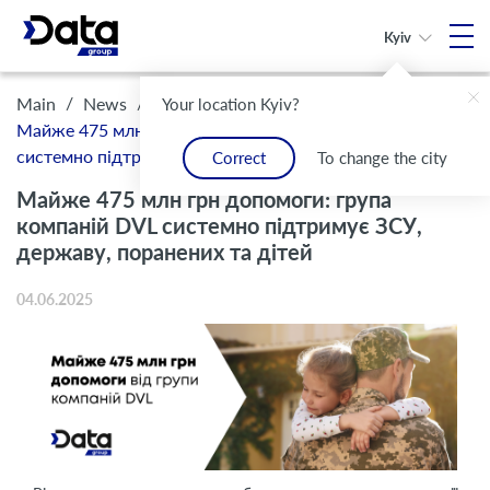
Kyiv
/
/
Main
News
Your location Kyiv?
Майже 475 млн грн допомоги: група компаній DVL
системно підтримує ЗСУ, державу, поранених та дітей
Correct
To change the city
Майже 475 млн грн допомоги: група
компаній DVL системно підтримує ЗСУ,
державу, поранених та дітей
04.06.2025