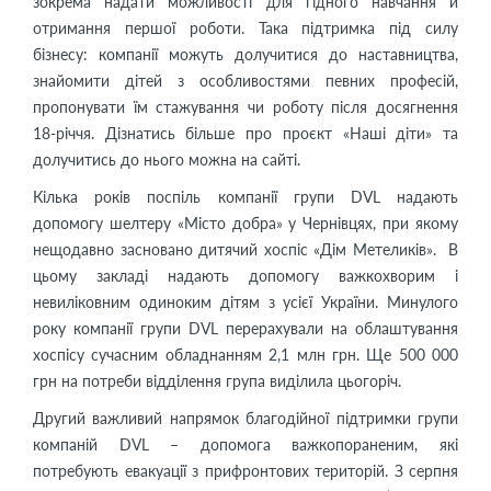
зокрема надати можливості для гідного навчання й
отримання першої роботи. Така підтримка під силу
бізнесу: компанії можуть долучитися до наставництва,
знайомити дітей з особливостями певних професій,
пропонувати їм стажування чи роботу після досягнення
18-річчя. Дізнатись більше про проєкт «Наші діти» та
долучитись до нього можна на сайті.
Кілька років поспіль компанії групи DVL надають
допомогу шелтеру «Місто добра» у Чернівцях, при якому
нещодавно засновано дитячий хоспіс «Дім Метеликів». В
цьому закладі надають допомогу важкохворим і
невиліковним одиноким дітям з усієї України. Минулого
року компанії групи DVL перерахували на облаштування
хоспісу сучасним обладнанням 2,1 млн грн. Ще 500 000
грн на потреби відділення група виділила цьогоріч.
Другий важливий напрямок благодійної підтримки групи
компаній DVL – допомога важкопораненим, які
потребують евакуації з прифронтових територій. З серпня