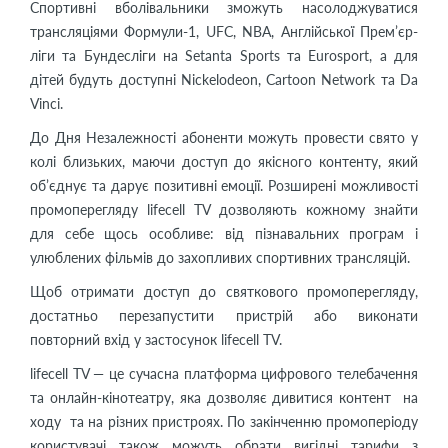
Спортивні вболівальники зможуть насолоджуватися
трансляціями Формули-1, UFC, NBA, Англійської Прем’єр-
ліги та Бундесліги на Setanta Sports та Eurosport, а для
дітей будуть доступні Nickelodeon, Cartoon Network та Da
Vinci.
До Дня Незалежності абоненти можуть провести свято у
колі близьких, маючи доступ до якісного контенту, який
об’єднує та дарує позитивні емоції. Розширені можливості
промоперегляду lifecell TV дозволяють кожному знайти
для себе щось особливе: від пізнавальних програм і
улюблених фільмів до захопливих спортивних трансляцій.
Щоб отримати доступ до святкового промоперегляду,
достатньо перезапустити пристрій або виконати
повторний вхід у застосунок lifecell TV.
lifecell TV — це сучасна платформа цифрового телебачення
та онлайн-кінотеатру, яка дозволяє дивитися контент на
ходу та на різних пристроях. По закінченню промоперіоду
користувачі також можуть обрати вигідні тарифи з