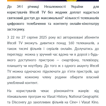
До 34-ї річниці Незалежності України для
користувачів
lifecell TV
без жодних доплат надається
святковий доступ до максимальної* кількості телеканалів
цифрового телебачення та контенту онлайн-кінотеатру
застосунку.
З 22 по 27 серпня 2025 року всі авторизовані абоненти
lifecell TV зможуть дивитися понад 160 телеканалів, а
також тисячі фільмів і серіалів онлайн. Долучатись до
перегляду можна у зручний час вдома чи в дорозі з будь-
якого доступного пристрою — смартфону, телевізору,
планшету чи ноутбуку. До того ж з одного акаунту lifecell
TV можна одночасно підключати до п’яти пристроїв, що
дозволяє кожному члену родини обирати власний
улюблений контент.
На користувачів чекає різноманіття жанрів: від
пізнавальних програм на Viasat History, National Geographic
та Discovery до захопливих фільмів на Cine+ і Viasat Kino.