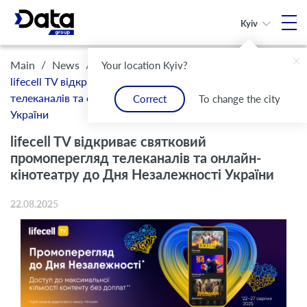
Kyiv
/
/
Main
News
Your location Kyiv?
lifecell TV відкриває святковий промоперегляд
телеканалів та онлайн-кінотеатру до Дня Незалежності
Correct
To change the city
України
lifecell TV відкриває святковий
промоперегляд телеканалів та онлайн-
кінотеатру до Дня Незалежності України
22.08.2025